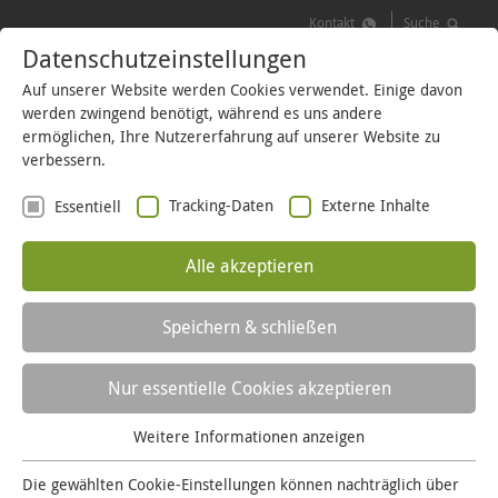
Kontakt
Suche
Datenschutzeinstellungen
MENÜ
LOGIN
Auf unserer Website werden Cookies verwendet. Einige davon
werden zwingend benötigt, während es uns andere
ermöglichen, Ihre Nutzererfahrung auf unserer Website zu
verbessern.
Für ALLE VON HIER!
Tracking-Daten
Externe Inhalte
Essentiell
Alle akzeptieren
KAMPAGNE
EINER VON HIER!
Speichern & schließen
Nur essentielle Cookies akzeptieren
VERANSTAL- TUNGEN
Weitere Informationen anzeigen
Essentiell
Essentielle Cookies werden für grundlegende Funktionen
Die gewählten Cookie-Einstellungen können nachträglich über