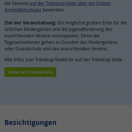
Name /
die Vereine
auf der Trikotcup-Seite über ein Online-
Cookie-
onlimChat.chatwidget-{Widget-ID}-sound
Anmeldeformular
bewerben.
Name(n)
Ergänzende Information zu Google Maps erhalten
Sie auch in unserer Datenschutzerklärung unter:
Ziel der Veranstaltung:
Ein möglichst großen Erlös für die
Anbieter
Onlim GmbH
örtlichen Kindergärten und die Jugendförderung des
https://www.kreiswerke-main-
ausrichtenden Vereins einzuspielen. Denn die
kinzig.de/rechtlichesdatenschutz/datenschutz/
Laufzeit
7 Tage
Tageseinnahmen gehen zu Gunsten des Kindergartens
oder Grundschule und des ausrichtenden Vereins.
Der Nutzer hat die Möglichkeit, den Ton
Zweck
ein- und auszuschalten. Dies wird hier
Alle Infos zum Trikotcup findet ihr auf der Trikotcup-Seite.
hinterlegt.
Weiter zur Trikotcup-Seite
Besichtigungen