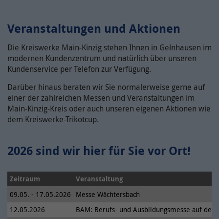
Ihnen zusätzliche Informationen anzubieten.
Name(n)
Laufzeit
90 Tage
Name /
Cookie-Informationen anzeigen
Veranstaltungen und Aktionen
Anbieter
TYPO3 bzw. diese Website
Cookie-
YouTube
Meta Pixel ist ein von Meta
Name(n)
Laufzeit
30 Tage
Die Kreiswerke Main-Kinzig stehen Ihnen in Gelnhausen im
bereitgestellter Webanalysedienst, der
modernen Kundenzentrum und natürlich über unseren
unseren Website-Verkehr nachverfolgt
Anbieter
YouTube, LLC
Enthält die gewählten Opt-in-
Kundenservice per Telefon zur Verfügung.
und analysiert. Er gibt Aufschluss darüber,
Zweck
Einstellungen.
wie Nutzer mit unserer Website
Darüber hinaus beraten wir Sie normalerweise gerne auf
Laufzeit
6 Monate
interagieren, und hilft uns, unser
einer der zahlreichen Messen und Veranstaltungen im
Zweck
Publikum besser zu verstehen und unsere
Main-Kinzig-Kreis oder auch unseren eigenen Aktionen wie
Wird verwendet, um YouTube-Inhalte zu
Name /
Online-Präsenz und die Ausrichtung von
dem Kreiswerke-Trikotcup.
entsperren.
Cookie-
onlimChat.chatwidget-{Widget-ID}-sender
Anzeigen zu optimieren. Weitere
Name(n)
Informationen zum Umgang mit
Weitere Informationen zum Umgang von
Zweck
Nutzerdaten finden Sie in der
2026 sind wir hier für Sie vor Ort!
Nutzerdaten finden Sie in der
Anbieter
Onlim GmbH
Datenschutzerklärung von Meta unter:
Datenschutzerklärung von YouTube unter:
https://www.facebook.com/privacy/policy/
Laufzeit
7 Tage
https://policies.google.com/privacy
Zeitraum
Veranstaltung
Diese beinhaltet eine Referenz zum
09.05. - 17.05.2026
Messe Wächtersbach
Zweck
Nutzer in unserem System.
Name /
12.05.2026
BAM: Berufs- und Ausbildungsmesse auf der