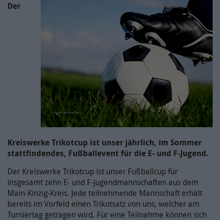
Der
https://www.kreiswerke-main-
Laufzeit
7 Tage
kinzig.de/rechtlichesdatenschutz/datenschutz/
Zeitpunkt des letzten Besuches des
Zweck
Nutzers.
Name /
Cookie-
Google Maps / NID
Name(n)
Name /
onlimChat.chatwidget-{Widget-ID}-
Cookie-
widgetInfo
Google Ireland Limited, Gordon House, Barrow
Name(n)
Anbieter
Street, Dublin 4, Ireland
Anbieter
Onlim GmbH
Laufzeit
6 Monate
Laufzeit
7 Tage
Kreiswerke Trikotcup ist unser jährlich, im Sommer
Wird zum Entsperren von Google Maps-Inhalten
stattfindendes, Fußballevent für die E- und F-Jugend.
verwendet.
Beinhaltet grundlegende Information zur
Darstellung des Widgets, damit der
Der Kreiswerke Trikotcup ist unser Fußballcup für
Zweck
Weitere Informationen zum Umgang von
Nutzer diese nicht bei jedem Besuch neu
insgesamt zehn E- und F-Jugendmannschaften aus dem
Nutzerdaten finden Sie in der
vom Server laden muss.
Main-Kinzig-Kreis. Jede teilnehmende Mannschaft erhält
Datenschutzerklärung von Google unter:
bereits im Vorfeld einen Trikotsatz von uns, welcher am
Zweck
https://policies.google.com/privacy
Turniertag getragen wird. Für eine Teilnahme können sich