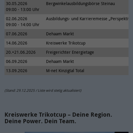
Cookie-
OpenStreetMap / _osm_location
30.05.2026
Bergwinkelausbildungsbörse Steinau
Name(n)
09:00 - 13:00 Uhr
Name /
onlimChat.chatwidget-{Widget-ID}-auto-
Cookie-
02.06.2026
Ausbildungs- und Karrieremesse „Perspektive
Anbieter
OpenStreetMap Foundation
msg
Name(n)
09:00 - 14:00 Uhr
Laufzeit
10 Jahre
07.06.2026
Dehaam Markt
Anbieter
Onlim GmbH
14.06.2026
Kreiswerke Trikotcup
Wird verwendet, um OpenStreetMap-Inhalte zu
Laufzeit
7 Tage
entsperren.
20.+21.06.2026
Freigerichter Energietage
06.09.2026
Dehaam Markt
Diese beinhaltet Information bezüglich
Weitere Informationen zum Umgang von
der Begrüßungsnachricht (z.B. ob der
13.09.2026
M-net Kinzigtal Total
Zweck
Nutzerdaten finden Sie in der
Nutzer diese bereits gesehen oder
Datenschutzerklärung der OpenStreetMap
geschlossen hat).
Foundation unter:
(Stand: 29.12.2025 / Liste wird stetig aktualisiert)
Zweck
https://wiki.osmfoundation.org/wiki/Privacy_Policy
Name /
onlimChat.chatwidget-{Widget-ID}-
Cookie-
timestamp
Kreiswerke Trikotcup – Deine Region.
Name(n)
Ergänzende Information zu OpenStreetMap
Deine Power. Dein Team.
erhalten Sie auch in unserer
Anbieter
Onlim GmbH
Datenschutzerklärung unter: