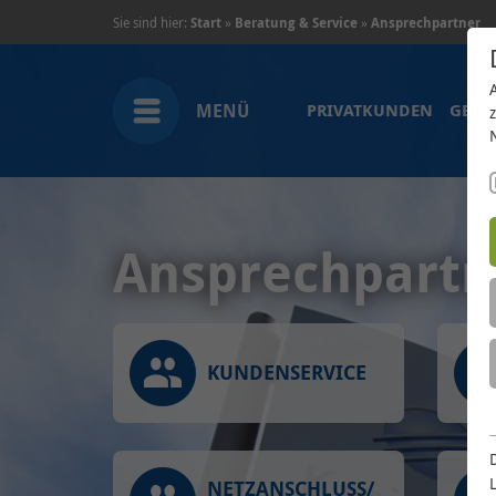
Sie sind hier:
Start
»
Beratung & Service
»
Ansprechpartner
MENÜ
PRIVATKUNDEN
GESC
Ansprechpartn
KUNDENSERVICE
NETZANSCHLUSS/