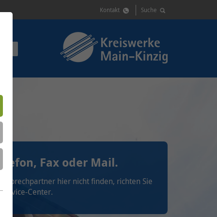
Kontakt
Suche
GIN
elefon, Fax oder Mail.
nsprechpartner hier nicht finden, richten Sie
 Service-Center.