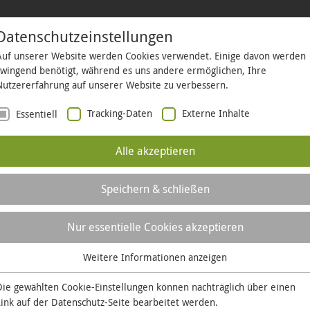
Datenschutzeinstellungen
Auf unserer Website werden Cookies verwendet. Einige davon werden
HÄFTSKUNDEN
KOMMUNEN
BAUHERREN
ÜBER UNS
LO
zwingend benötigt, während es uns andere ermöglichen, Ihre
Nutzererfahrung auf unserer Website zu verbessern.
Tracking-Daten
Externe Inhalte
Essentiell
Alle akzeptieren
er
Speichern & schließen
Nur essentielle Cookies akzeptieren
Persönlich, per T
NOTDIENSTE
Weitere Informationen anzeigen
Sollten Sie den passenden A
Essentiell
Ihre Anfrage bitte an unser
Essentielle Cookies werden für grundlegende Funktionen der
Die gewählten Cookie-Einstellungen können nachträglich über einen
PRESSE- UND
Website benötigt. Dadurch ist gewährleistet, dass die Website
Link auf der
Datenschutz-Seite
bearbeitet werden.