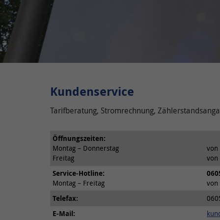
Kundenservice
Tarifberatung, Stromrechnung, Zählerstandsan
Öffnungszeiten:
Montag – Donnerstag
von 
Freitag
von 
Service-Hotline:
060
Montag – Freitag
von 
Telefax:
060
E-Mail:
kund