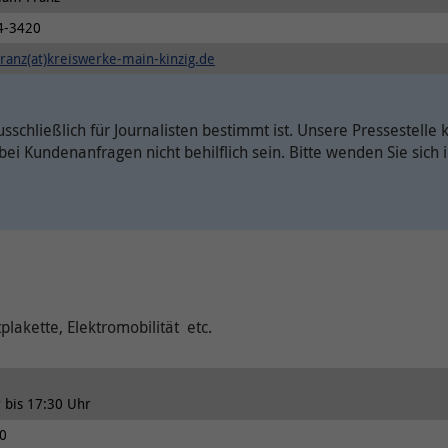
Anbieter
Onlim GmbH
Ergänzende Information zu Google Maps erhalten
4-3420
Sie auch in unserer Datenschutzerklärung unter:
Laufzeit
7 Tage
ranz(at)kreiswerke-main-kinzig.de
https://www.kreiswerke-main-
kinzig.de/rechtlichesdatenschutz/datenschutz/
Der Nutzer hat die Möglichkeit, den Ton ein-
Zweck
und auszuschalten. Dies wird hier hinterlegt.
sschließlich für Journalisten bestimmt ist. Unsere Pressestelle 
ei Kundenanfragen nicht behilflich sein. Bitte wenden Sie sich 
akette, Elektromobilität etc.
 bis 17:30 Uhr
0