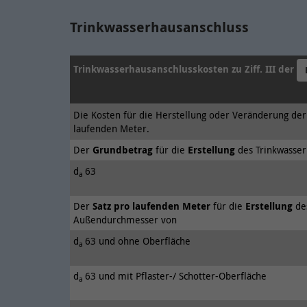
Trinkwasserhausanschluss
Trinkwasserhausanschlusskosten zu Ziff. III der
Die Kosten für die Herstellung oder Veränderung de
laufenden Meter.
Der
Grundbetrag
für die
Erstellung
des Trinkwasse
d
63
a
Der
Satz pro laufenden Meter
für die
Erstellung
de
Außendurchmesser von
d
63 und ohne Oberfläche
a
d
63 und mit Pflaster-/ Schotter-Oberfläche
a