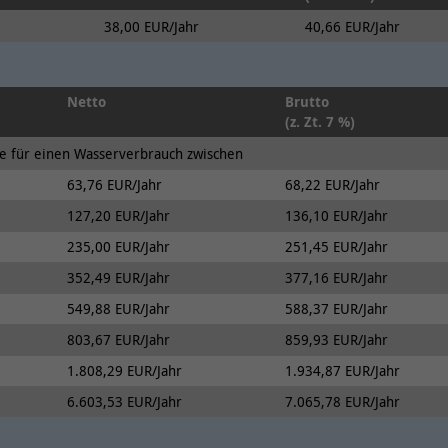
Cookie-
onlimChat.chatwidget-{Widget-ID}-auto-msg
Anbieter
OpenStreetMap Foundation
38,00 EUR/Jahr
40,66 EUR/Jahr
Name(n)
Laufzeit
10 Jahre
Anbieter
Onlim GmbH
Netto
Brutto
Wird verwendet, um OpenStreetMap-Inhalte zu
(z. Zt. 7 %)
Laufzeit
7 Tage
entsperren.
se für einen Wasserverbrauch zwischen
Diese beinhaltet Information bezüglich der
Weitere Informationen zum Umgang von
63,76 EUR/Jahr
68,22 EUR/Jahr
Zweck
Begrüßungsnachricht (z.B. ob der Nutzer diese
Nutzerdaten finden Sie in der
bereits gesehen oder geschlossen hat).
127,20 EUR/Jahr
136,10 EUR/Jahr
Datenschutzerklärung der OpenStreetMap
Foundation unter:
235,00 EUR/Jahr
251,45 EUR/Jahr
Name /
Zweck
https://wiki.osmfoundation.org/wiki/Privacy_Policy
352,49 EUR/Jahr
377,16 EUR/Jahr
Cookie-
onlimChat.chatwidget-{Widget-ID}-timestamp
549,88 EUR/Jahr
588,37 EUR/Jahr
Name(n)
803,67 EUR/Jahr
859,93 EUR/Jahr
Ergänzende Information zu OpenStreetMap
Anbieter
Onlim GmbH
erhalten Sie auch in unserer
1.808,29 EUR/Jahr
1.934,87 EUR/Jahr
Datenschutzerklärung unter:
6.603,53 EUR/Jahr
7.065,78 EUR/Jahr
Laufzeit
7 Tage
https://www.kreiswerke-main-
kinzig.de/rechtlichesdatenschutz/datenschutz/
Zweck
Zeitpunkt des letzten Besuches des Nutzers.