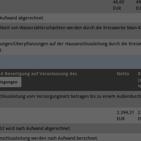
Anbieter
Onlim GmbH
46,60
49
Ergänzende Information zu Google Maps erhalten
EUR
E
Sie auch in unserer Datenschutzerklärung unter:
Laufzeit
7 Tage
Aufwand abgerechnet.
https://www.kreiswerke-main-
kinzig.de/rechtlichesdatenschutz/datenschutz/
chkeit von Wasserzählerschächten werden durch die Kreiswerke Main-K
Der Nutzer hat die Möglichkeit, den Ton ein-
Zweck
und auszuschalten. Dies wird hier hinterlegt.
ungen/Überpflanzungen auf der Hausanschlussleitung durch die Kreis
t.
d Beseitigung auf Veranlassung des
Netto
B
(
dingungen
%
chlussleitung vom Versorgungsnetz betragen bis zu einem Außendurc
2.394,31
2
EUR
E
63 wird nach Aufwand abgerechnet.
nschlussleitung werden nach Aufwand berechnet.