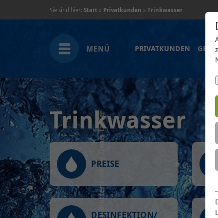
Sie sind hier:
Start
»
Privatkunden
»
Trinkwasser
MENÜ
PRIVATKUNDEN
GESC
Trinkwasser
PREISE
DESINFEKTION/