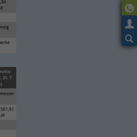
,86
UR
inzig
werke
rutto
z. Zt. 7
)
hmesser
.561,91
UR