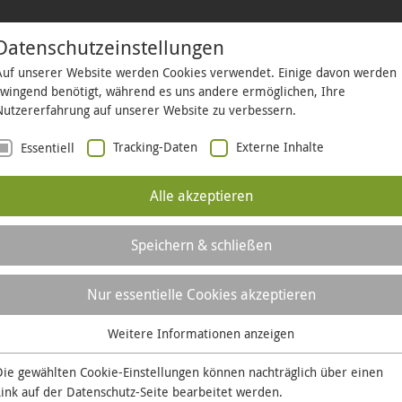
Datenschutzeinstellungen
Auf unserer Website werden Cookies verwendet. Einige davon werden
HÄFTSKUNDEN
KOMMUNEN
BAUHERREN
ÜBER UNS
LO
zwingend benötigt, während es uns andere ermöglichen, Ihre
Nutzererfahrung auf unserer Website zu verbessern.
Tracking-Daten
Externe Inhalte
Essentiell
Alle akzeptieren
Speichern & schließen
TRINKWASSER-
Nur essentielle Cookies akzeptieren
ANALYSE
Weitere Informationen anzeigen
Essentiell
Essentielle Cookies werden für grundlegende Funktionen der
Die gewählten Cookie-Einstellungen können nachträglich über einen
Website benötigt. Dadurch ist gewährleistet, dass die Website
Link auf der
Datenschutz-Seite
bearbeitet werden.