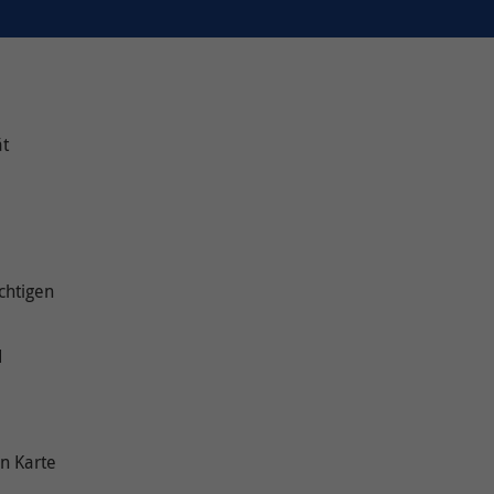
ät
chtigen
d
en Karte