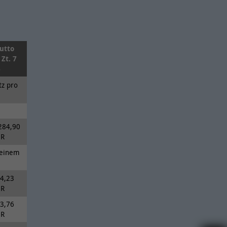
utto
. Zt. 7
)
tz pro
284,90
UR
 einem
4,23
UR
3,76
UR