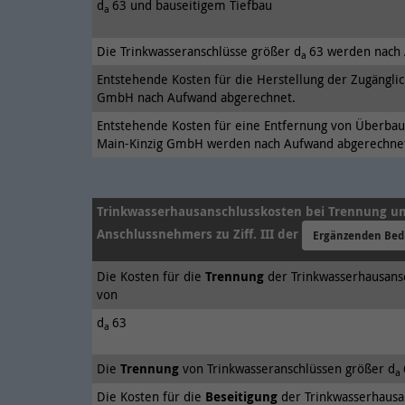
d
63 und bauseitigem Tiefbau
a
Die Trinkwasseranschlüsse größer d
63 werden nach 
a
Entstehende Kosten für die Herstellung der Zugängli
GmbH nach Aufwand abgerechnet.
Entstehende Kosten für eine Entfernung von Überbau
Main-Kinzig GmbH werden nach Aufwand abgerechne
Trinkwasserhausanschlusskosten bei Trennung un
Anschlussnehmers zu Ziff. III der
Ergänzenden Be
Die Kosten für die
Trennung
der Trinkwasserhausans
von
d
63
a
Die
Trennung
von Trinkwasseranschlüssen größer d
a
Die Kosten für die
Beseitigung
der Trinkwasserhausa