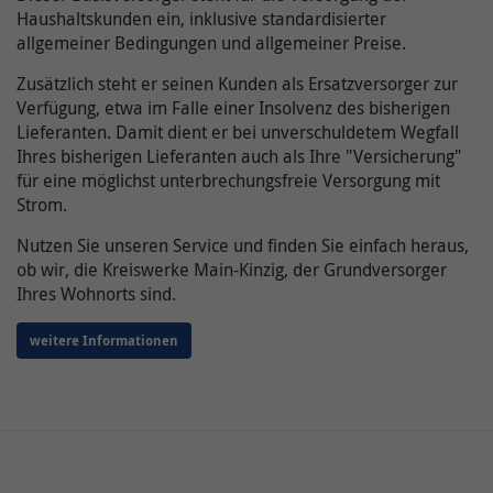
Cookie-
OpenStreetMap / _osm_location
Haushaltskunden ein, inklusive standardisierter
Name(n)
Name /
allgemeiner Bedingungen und allgemeiner Preise.
onlimChat.chatwidget-{Widget-ID}-auto-
Cookie-
Anbieter
OpenStreetMap Foundation
msg
Zusätzlich steht er seinen Kunden als Ersatzversorger zur
Name(n)
Verfügung, etwa im Falle einer Insolvenz des bisherigen
Laufzeit
10 Jahre
Lieferanten. Damit dient er bei unverschuldetem Wegfall
Anbieter
Onlim GmbH
Ihres bisherigen Lieferanten auch als Ihre "Versicherung"
Wird verwendet, um OpenStreetMap-Inhalte zu
für eine möglichst unterbrechungsfreie Versorgung mit
Laufzeit
7 Tage
entsperren.
Strom.
Diese beinhaltet Information bezüglich
Weitere Informationen zum Umgang von
Nutzen Sie unseren Service und finden Sie einfach heraus,
der Begrüßungsnachricht (z.B. ob der
Zweck
Nutzerdaten finden Sie in der
ob wir, die Kreiswerke Main-Kinzig, der Grundversorger
Nutzer diese bereits gesehen oder
Datenschutzerklärung der OpenStreetMap
Ihres Wohnorts sind.
geschlossen hat).
Foundation unter:
weitere Informationen
Zweck
https://wiki.osmfoundation.org/wiki/Privacy_Policy
Name /
onlimChat.chatwidget-{Widget-ID}-
Cookie-
timestamp
Name(n)
Ergänzende Information zu OpenStreetMap
erhalten Sie auch in unserer
Anbieter
Onlim GmbH
Datenschutzerklärung unter: