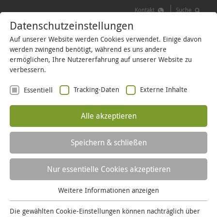
Kontakt
Suche
Datenschutzeinstellungen
MENÜ
LOGIN
Auf unserer Website werden Cookies verwendet. Einige davon
werden zwingend benötigt, während es uns andere
ermöglichen, Ihre Nutzererfahrung auf unserer Website zu
verbessern.
Veröffentlichungspflichten
Tracking-Daten
Externe Inhalte
Essentiell
GRUND- UND
Alle akzeptieren
ERSATZ-
VERSORGUNG
Speichern & schließen
Nur essentielle Cookies akzeptieren
STROM-KENNZEICHNUNG
Weitere Informationen anzeigen
Essentiell
Essentielle Cookies werden für grundlegende Funktionen
Die gewählten Cookie-Einstellungen können nachträglich über