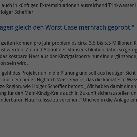
 auch in künftigen Extremsituationen ausreichend Trinkwasser 
olger Scheffler.
Name /
Name /
Cookie-
Google Maps / NID
Cookie-
onlimChat.chatwidget-{Widget-ID}-widgetInfo
agen gleich den Worst Case merhfach geprobt."
Name(n)
Name(n)
enzeiten können pro Jahr problemlos circa 3,5 bis 5,5 Millionen 
Google Ireland Limited, Gordon House, Barrow
Anbieter
Onlim GmbH
Anbieter
eist werden. Zu- und Ablauf des Stausees bleiben dabei so gere
Street, Dublin 4, Ireland
as kostbare Nass aus der Kinzigtalsperre nur eine ergänzende, 
Laufzeit
7 Tage
on sein wird.
Laufzeit
6 Monate
Beinhaltet grundlegende Information zur
geht das Projekt nun in die Planung und soll aus heutiger Sich
Wird zum Entsperren von Google Maps-Inhalten
Darstellung des Widgets, damit der Nutzer diese
 auch ein neues Hightech-Wasserwerk, das die klimafeste Was
Zweck
verwendet.
nicht bei jedem Besuch neu vom Server laden
ze Region, wie Holger Scheffler betont: „Wir haben damit einen
muss.
g für den Main-Kinzig-Kreis auch in Zukunft sicherzustellen un
Weitere Informationen zum Umgang von
derbaren Naturkulisse zu vereinen.“ Und wenn die Anlage einma
Nutzerdaten finden Sie in der
Datenschutzerklärung von Google unter:
Name /
Cookie-
onlimChat.chatwidget-{Widget-ID}-sound
Zweck
https://policies.google.com/privacy
Name(n)