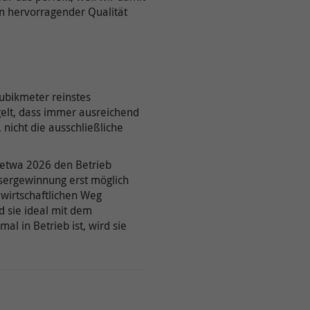
in hervorragender Qualität
Kubikmeter reinstes
gelt, dass immer ausreichend
nicht die ausschließliche
t etwa 2026 den Betrieb
sergewinnung erst möglich
 wirtschaftlichen Weg
d sie ideal mit dem
l in Betrieb ist, wird sie