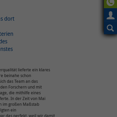
s dort
terien
des
instes
qualität lieferte ein klares
rre beinahe schon
 sich das Team an das
 den Forschern und mit
age, die mithilfe eines
erte. In der Zeit von Mai
ben im großen Maßstab
lgten ein
r das perfekt, weil wir damit