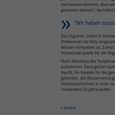
nachweisen konnten, dass wir
gewinnen können“, berichtet H
"Wir haben sozus
Das Ergebnis: Selbst in Trock
Trinkwasser ins Netz eingesp
Wasser vorhanden ist. Zumal d
Trinkwasserquelle für die Regi
Nach Abschluss der Testphase 
aufnehmen. Dazu gehört dann
macht. Ein Gewinn für die gan
gefunden, die Wasserversorgun
Hochwasserschutz in einer wun
mindestens 50 Jahre laufen.
Zurück