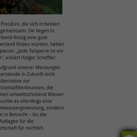
Preußen, die sich in beiden
 gemeinsam: Sie liegen in
band Kinzig eine gute
uerland finden würden, hätten
pieren. „Jede Talsperre ist ein
, erklärt Holger Scheffler.
„Aufgrund unserer Messungen
erstände in Zukunft nicht
lternative zur
ontalfilterbrunnen, die
rarmen umweltschonend Wasser
chte es allerdings eine
Trinkwassergewinnung, sondern
 in Betracht – bis die
uflagen für die
schaft für reichlich