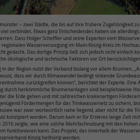
Name /
Cookie-Informationen anzeigen
Cookie-
YouTube
Anbieter
TYPO3 bzw. diese Website
Meta Pixel ist ein von Meta bereitgestellter
Name(n)
Webanalysedienst, der unseren Website-
Laufzeit
30 Tage
ster – zwei Städte, die bis auf ihre frühere Zugehörigkeit zu 
Verkehr nachverfolgt und analysiert. Er gibt
Anbieter
YouTube, LLC
u viel verbindet. Etwas ganz Entscheidendes haben sie allerdings
Aufschluss darüber, wie Nutzer mit unserer
Zweck
Enthält die gewählten Opt-in-Einstellungen.
erren. Dass Holger Scheffler und seine Experten vom Wasserver
Website interagieren, und hilft uns, unser
Laufzeit
6 Monate
der regionalen Wasserversorgung im Main-Kinzig-Kreis im Hochsa
Zweck
Publikum besser zu verstehen und unsere
cht gedacht. Das dortige Prinzip ließ sich jedoch nicht einfach ko
Online-Präsenz und die Ausrichtung von
Wird verwendet, um YouTube-Inhalte zu
Name /
e ökologische und technische Faktoren vor Ort berücksichtigen“
Anzeigen zu optimieren. Weitere Informationen
entsperren.
Cookie-
onlimChat.chatwidget-{Widget-ID}-sender
zum Umgang mit Nutzerdaten finden Sie in der
 in der Region nutzt der Verband bislang vor allem Brunnen. 
Name(n)
Datenschutzerklärung von Meta unter:
ewusst, dass wir durch Klimawandel bedingt sinkende Grundwass
Weitere Informationen zum Umgang von
Zweck
https://www.facebook.com/privacy/policy/
entnahme zurückgreifen können“, berichtet der Experte. Eine A
Anbieter
Nutzerdaten finden Sie in der
Onlim GmbH
 durch herkömmliche Brunnenanlagen sind beispielsweise Horiz
Datenschutzerklärung von YouTube unter:
unter die Erde gehen und mit zahlreichen krakenartigen Förde
Laufzeit
7 Tage
https://policies.google.com/privacy
nügend Fördermengen für das Trinkwassernetz zu sichern, brau
tausee war zwar wortwörtlich nahe liegend, aber nicht für die 
Diese beinhaltet eine Referenz zum Nutzer in
Zweck
tz konzipiert worden. Darum kam er für Ersteres lange Zeit nicht
unserem System.
Name /
2016 zeigte, wie eine solche Mehrfachnutzung mit den hohen A
Cookie-
OpenStreetMap / _osm_location
 funktionieren kann. Das Projekt, das innerhalb der Wasserwirt
Name(n)
sserverband Kinzig hellhörig werden.
Name /