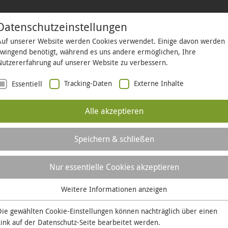
Datenschutzeinstellungen
Auf unserer Website werden Cookies verwendet. Einige davon werden
HÄFTSKUNDEN
KOMMUNEN
BAUHERREN
ÜBER UNS
LO
zwingend benötigt, während es uns andere ermöglichen, Ihre
Nutzererfahrung auf unserer Website zu verbessern.
Tracking-Daten
Externe Inhalte
Essentiell
Im Fokus
Alle akzeptieren
Nah am Wasser
Speichern & schließen
Nur essentielle Cookies akzeptieren
e eine gute Idee aus dem Sauerland in den MKK schwa
de in der Region sinken seit Jahren. Wie lässt sich a
Weitere Informationen anzeigen
 auch in Zukunft sicher gewährleisten? Holger Scheffle
Essentiell
at zu dieser Frage viele Jahre recherchiert – und eine
Essentielle Cookies werden für grundlegende Funktionen der
Die gewählten Cookie-Einstellungen können nachträglich über einen
im Hochsauerland gefunden.
Website benötigt. Dadurch ist gewährleistet, dass die Website
Link auf der
Datenschutz-Seite
bearbeitet werden.