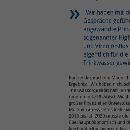
„Wir haben mit d
Gespräche geführ
angewandte Prinzi
sogenannter Hight
und Viren restlos
eigentlich für di
Trinkwasser gew
Könnte das auch ein Modell fü
Ergebnis: „Wir haben nicht sc
Trinkwasserqualität hat“, eri
renommierte Rheinisch-Westfä
großer finanzieller Unterstütz
Multibarrieresystems inklusiv
2019 bis Juli 2020 musste di
überhaupt ökonomisch und ökolo
Jahrhunderthochwasser, lange