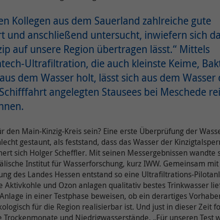
Cookie-
onlimChat.chatwidget-{Widget-ID}-auto-msg
Anbieter
OpenStreetMap Foundation
Name(n)
en Kollegen aus dem Sauerland zahlreiche gute
t und anschließend untersucht, inwiefern sich da
Laufzeit
10 Jahre
Anbieter
Onlim GmbH
p auf unsere Region übertragen lässt.“ Mittels
Wird verwendet, um OpenStreetMap-Inhalte zu
Laufzeit
7 Tage
ech-Ultrafiltration, die auch kleinste Keime, Bak
entsperren.
 aus dem Wasser holt, lässt sich aus dem Wasser 
Diese beinhaltet Information bezüglich der
Weitere Informationen zum Umgang von
e Schifffahrt angelegten Stausees bei Meschede re
Zweck
Begrüßungsnachricht (z.B. ob der Nutzer diese
Nutzerdaten finden Sie in der
bereits gesehen oder geschlossen hat).
innen.
Datenschutzerklärung der OpenStreetMap
Foundation unter:
r den Main-Kinzig-Kreis sein? Eine erste Überprüfung der Wasser
Name /
Zweck
https://wiki.osmfoundation.org/wiki/Privacy_Policy
hlecht gestaunt, als feststand, dass das Wasser der Kinzigtalspe
Cookie-
onlimChat.chatwidget-{Widget-ID}-timestamp
nnert sich Holger Scheffler. Mit seinen Messergebnissen wandte
Name(n)
lische Institut für Wasserforschung, kurz IWW. Gemeinsam mit
Ergänzende Information zu OpenStreetMap
ung des Landes Hessen entstand so eine Ultrafiltrations-Pilotanl
Anbieter
Onlim GmbH
erhalten Sie auch in unserer
e Aktivkohle und Ozon anlagen qualitativ bestes Trinkwasser lief
Datenschutzerklärung unter:
e Anlage in einer Testphase beweisen, ob ein derartiges Vorha
Laufzeit
7 Tage
https://www.kreiswerke-main-
gisch für die Region realisierbar ist. Und just in dieser Zeit fo
kinzig.de/rechtlichesdatenschutz/datenschutz/
 Trockenmonate und Niedrigwasserstände. „Für unseren Test wa
Zweck
Zeitpunkt des letzten Besuches des Nutzers.