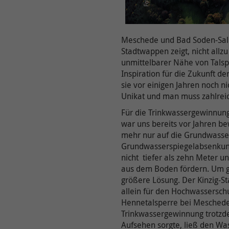
Meschede und Bad Soden-Salmün
Stadtwappen zeigt, nicht allz
unmittelbarer Nähe von Talsp
Inspiration für die Zukunft 
sie vor einigen Jahren noch ni
Unikat und man muss zahlreich
Für die Trinkwassergewinnung
war uns bereits vor Jahren b
mehr nur auf die Grundwasser
Grundwasserspiegelabsenkung
nicht tiefer als zehn Meter 
aus dem Boden fördern. Um ge
größere Lösung. Der Kinzig-S
allein für den Hochwasserschu
Hennetalsperre bei Meschede 
Trinkwassergewinnung trotzdem
Aufsehen sorgte, ließ den Wa