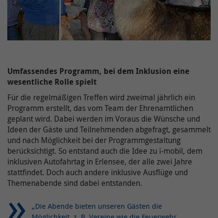
Name /
Cookie-
onlimChat.chatwidget-{Widget-ID}-sound
Name(n)
Ergänzende Information zu Google Maps erhalten
Sie auch in unserer Datenschutzerklärung unter:
Anbieter
Onlim GmbH
https://www.kreiswerke-main-
kinzig.de/rechtlichesdatenschutz/datenschutz/
Laufzeit
7 Tage
Umfassendes Programm, bei dem Inklusion eine
wesentliche Rolle spielt
Der Nutzer hat die Möglichkeit, den Ton
Für die regelmäßigen Treffen wird zweimal jährlich ein
Zweck
ein- und auszuschalten. Dies wird hier
Programm erstellt, das vom Team der Ehrenamtlichen
hinterlegt.
geplant wird. Dabei werden im Voraus die Wünsche und
Ideen der Gäste und Teilnehmenden abgefragt, gesammelt
und nach Möglichkeit bei der Programmgestaltung
berücksichtigt. So entstand auch die Idee zu i-mobil, dem
inklusiven Autofahrtag in Erlensee, der alle zwei Jahre
stattfindet. Doch auch andere inklusive Ausflüge und
Themenabende sind dabei entstanden.
„Die Abende bieten unseren Gästen die
Möglichkeit, z. B. Vereine wie die Feuerwehr