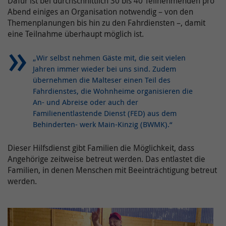
Dafür ist bei durchschnittlich 30 bis 40 Teilnehmenden pro
Cookie-
OpenStreetMap / _osm_location
Abend einiges an Organisation notwendig – von den
Name(n)
Name /
Themenplanungen bis hin zu den Fahrdiensten –, damit
onlimChat.chatwidget-{Widget-ID}-auto-
Cookie-
eine Teilnahme überhaupt möglich ist.
Anbieter
OpenStreetMap Foundation
msg
Name(n)
Laufzeit
10 Jahre
„Wir selbst nehmen Gäste mit, die seit vielen
Anbieter
Onlim GmbH
Jahren immer wieder bei uns sind. Zudem
Wird verwendet, um OpenStreetMap-Inhalte zu
übernehmen die Malteser einen Teil des
Laufzeit
7 Tage
entsperren.
Fahrdienstes, die Wohnheime organisieren die
An- und Abreise oder auch der
Diese beinhaltet Information bezüglich
Weitere Informationen zum Umgang von
Familienentlastende Dienst (FED) aus dem
der Begrüßungsnachricht (z.B. ob der
Zweck
Nutzerdaten finden Sie in der
Behinderten- werk Main-Kinzig (BWMK).“
Nutzer diese bereits gesehen oder
Datenschutzerklärung der OpenStreetMap
geschlossen hat).
Foundation unter:
Dieser Hilfsdienst gibt Familien die Möglichkeit, dass
Angehörige zeitweise betreut werden. Das entlastet die
Zweck
https://wiki.osmfoundation.org/wiki/Privacy_Policy
Familien, in denen Menschen mit Beeinträchtigung betreut
Name /
onlimChat.chatwidget-{Widget-ID}-
werden.
Cookie-
timestamp
Name(n)
Ergänzende Information zu OpenStreetMap
erhalten Sie auch in unserer
Anbieter
Onlim GmbH
Datenschutzerklärung unter: