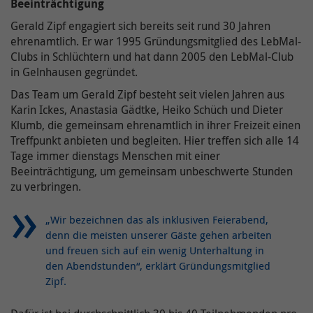
Beeinträchtigung
Ihnen zusätzliche Informationen anzubieten.
Name(n)
Gerald Zipf engagiert sich bereits seit rund 30 Jahren
Laufzeit
90 Tage
Name /
Cookie-Informationen anzeigen
Anbieter
TYPO3 bzw. diese Website
ehrenamtlich. Er war 1995 Gründungsmitglied des LebMal-
Cookie-
YouTube
Clubs in Schlüchtern und hat dann 2005 den LebMal-Club
Meta Pixel ist ein von Meta
Name(n)
Laufzeit
30 Tage
in Gelnhausen gegründet.
bereitgestellter Webanalysedienst, der
unseren Website-Verkehr nachverfolgt
Das Team um Gerald Zipf besteht seit vielen Jahren aus
Anbieter
YouTube, LLC
Enthält die gewählten Opt-in-
und analysiert. Er gibt Aufschluss darüber,
Zweck
Karin Ickes, Anastasia Gädtke, Heiko Schüch und Dieter
Einstellungen.
wie Nutzer mit unserer Website
Klumb, die gemeinsam ehrenamtlich in ihrer Freizeit einen
Laufzeit
6 Monate
interagieren, und hilft uns, unser
Treffpunkt anbieten und begleiten. Hier treffen sich alle 14
Zweck
Publikum besser zu verstehen und unsere
Tage immer dienstags Menschen mit einer
Wird verwendet, um YouTube-Inhalte zu
Name /
Online-Präsenz und die Ausrichtung von
Beeinträchtigung, um gemeinsam unbeschwerte Stunden
entsperren.
Cookie-
onlimChat.chatwidget-{Widget-ID}-sender
Anzeigen zu optimieren. Weitere
zu verbringen.
Name(n)
Informationen zum Umgang mit
Weitere Informationen zum Umgang von
Zweck
Nutzerdaten finden Sie in der
Nutzerdaten finden Sie in der
Anbieter
Onlim GmbH
„Wir bezeichnen das als inklusiven Feierabend,
Datenschutzerklärung von Meta unter:
Datenschutzerklärung von YouTube unter:
denn die meisten unserer Gäste gehen arbeiten
https://www.facebook.com/privacy/policy/
Laufzeit
7 Tage
und freuen sich auf ein wenig Unterhaltung in
https://policies.google.com/privacy
den Abendstunden“, erklärt Gründungsmitglied
Diese beinhaltet eine Referenz zum
Zipf.
Zweck
Nutzer in unserem System.
Name /