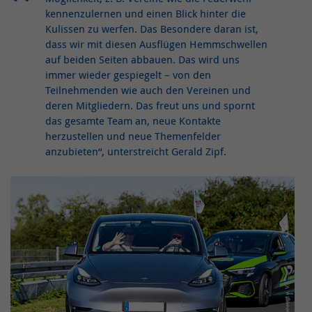
kennenzulernen und einen Blick hinter die
Kulissen zu werfen. Das Besondere daran ist,
dass wir mit diesen Ausflügen Hemmschwellen
auf beiden Seiten abbauen. Das wird uns
immer wieder gespiegelt – von den
Teilnehmenden wie auch den Vereinen und
deren Mitgliedern. Das freut uns und spornt
das gesamte Team an, neue Kontakte
herzustellen und neue Themenfelder
anzubieten“, unterstreicht Gerald Zipf.