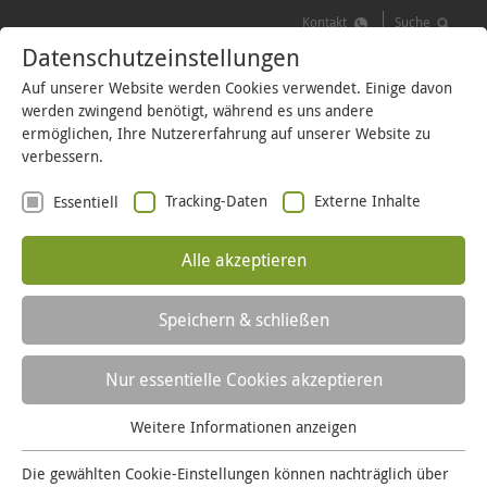
Kontakt
Suche
Kontakt
Datenschutzeinstellungen
Suche
MENÜ
LOGIN
Auf unserer Website werden Cookies verwendet. Einige davon
werden zwingend benötigt, während es uns andere
ermöglichen, Ihre Nutzererfahrung auf unserer Website zu
verbessern.
Tracking-Daten
Externe Inhalte
Essentiell
Im Fokus
Alle akzeptieren
Inklusion – durch
Ehrenamt
Speichern & schließen
Nur essentielle Cookies akzeptieren
Inklusion ist mehr als nur ein Begriff. Inklusion gilt es
zu leben. Ob im Beruf, im Ehrenamt oder im privaten
Weitere Informationen anzeigen
Essentiell
Umfeld. Es gibt viele Menschen in unserer Region, die
Essentielle Cookies werden für grundlegende Funktionen
Die gewählten Cookie-Einstellungen können nachträglich über
dies seit vielen Jahren tun. So auch unsere