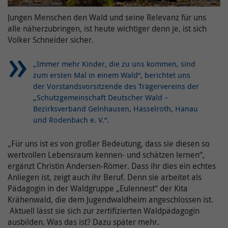
Ihnen zusätzliche Informationen anzubieten.
Name(n)
Jungen Menschen den Wald und seine Relevanz für uns
Laufzeit
90 Tage
Name /
Cookie-Informationen anzeigen
Anbieter
TYPO3 bzw. diese Website
alle näherzubringen, ist heute wichtiger denn je, ist sich
Cookie-
YouTube
Volker Schneider sicher.
Meta Pixel ist ein von Meta
Name(n)
Laufzeit
30 Tage
bereitgestellter Webanalysedienst, der
unseren Website-Verkehr nachverfolgt
„Immer mehr Kinder, die zu uns kommen, sind
Anbieter
YouTube, LLC
Enthält die gewählten Opt-in-
und analysiert. Er gibt Aufschluss darüber,
zum ersten Mal in einem Wald“, berichtet uns
Zweck
Einstellungen.
wie Nutzer mit unserer Website
der Vorstandsvorsitzende des Trägervereins der
Laufzeit
6 Monate
interagieren, und hilft uns, unser
„Schutzgemeinschaft Deutscher Wald –
Zweck
Publikum besser zu verstehen und unsere
Bezirksverband Gelnhausen, Hasselroth, Hanau
Wird verwendet, um YouTube-Inhalte zu
Name /
Online-Präsenz und die Ausrichtung von
und Rodenbach e. V.“.
entsperren.
Cookie-
onlimChat.chatwidget-{Widget-ID}-sender
Anzeigen zu optimieren. Weitere
Name(n)
Informationen zum Umgang mit
„Für uns ist es von großer Bedeutung, dass sie diesen so
Weitere Informationen zum Umgang von
Zweck
Nutzerdaten finden Sie in der
wertvollen Lebensraum kennen- und schätzen lernen“,
Nutzerdaten finden Sie in der
Anbieter
Onlim GmbH
Datenschutzerklärung von Meta unter:
ergänzt Christin Andersen-Römer. Dass ihr dies ein echtes
Datenschutzerklärung von YouTube unter:
https://www.facebook.com/privacy/policy/
Anliegen ist, zeigt auch ihr Beruf. Denn sie arbeitet als
Laufzeit
7 Tage
https://policies.google.com/privacy
Pädagogin in der Waldgruppe „Eulennest“ der Kita
Krähenwald, die dem Jugendwaldheim angeschlossen ist.
Diese beinhaltet eine Referenz zum
Zweck
Aktuell lässt sie sich zur zertifizierten Waldpädagogin
Nutzer in unserem System.
Name /
ausbilden. Was das ist? Dazu später mehr.