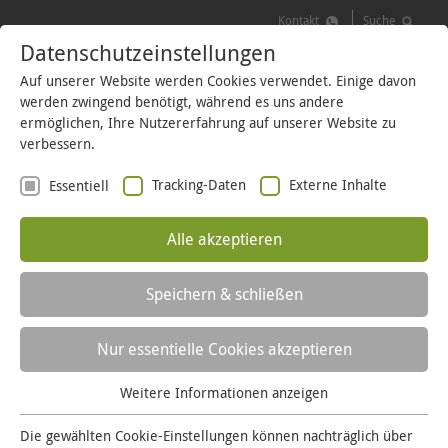
Kontakt
Suche
Kontakt
Datenschutzeinstellungen
Suche
MENÜ
LOGIN
Auf unserer Website werden Cookies verwendet. Einige davon
werden zwingend benötigt, während es uns andere
ermöglichen, Ihre Nutzererfahrung auf unserer Website zu
verbessern.
Tracking-Daten
Externe Inhalte
Essentiell
Im Fokus
Alle akzeptieren
Naturbildung im Main-
Kinzig-Kreis – das
Speichern & schließen
Jugendwaldheim
Nur essentielle Cookies akzeptieren
Hasselroth
Weitere Informationen anzeigen
Essentiell
Essentielle Cookies werden für grundlegende Funktionen
Die gewählten Cookie-Einstellungen können nachträglich über
Der Name ist vielen Menschen im Main-Kinzig-Kreis