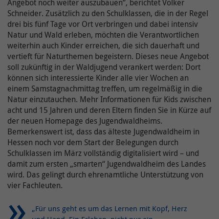
Angebot noch weiter auszubauen“, berichtet Volker
Name /
Schneider. Zusätzlich zu den Schulklassen, die in der Regel
Cookie-
onlimChat.chatwidget-{Widget-ID}-sound
drei bis fünf Tage vor Ort verbringen und dabei intensiv
Name(n)
Ergänzende Information zu Google Maps erhalten
Natur und Wald erleben, möchten die Verantwortlichen
Sie auch in unserer Datenschutzerklärung unter:
Anbieter
Onlim GmbH
weiterhin auch Kinder erreichen, die sich dauerhaft und
https://www.kreiswerke-main-
vertieft für Naturthemen begeistern. Dieses neue Angebot
kinzig.de/rechtlichesdatenschutz/datenschutz/
Laufzeit
7 Tage
soll zukünftig in der Waldjugend verankert werden: Dort
können sich interessierte Kinder alle vier Wochen an
Der Nutzer hat die Möglichkeit, den Ton
einem Samstagnachmittag treffen, um regelmäßig in die
Zweck
ein- und auszuschalten. Dies wird hier
Natur einzutauchen. Mehr Informationen für Kids zwischen
hinterlegt.
acht und 15 Jahren und deren Eltern finden Sie in Kürze auf
der neuen Homepage des Jugendwaldheims.
Bemerkenswert ist, dass das älteste Jugendwaldheim in
Hessen noch vor dem Start der Belegungen durch
Schulklassen im März vollständig digitalisiert wird – und
damit zum ersten „smarten“ Jugendwaldheim des Landes
wird. Das gelingt durch ehrenamtliche Unterstützung von
vier Fachleuten.
„Für uns geht es um das Lernen mit Kopf, Herz