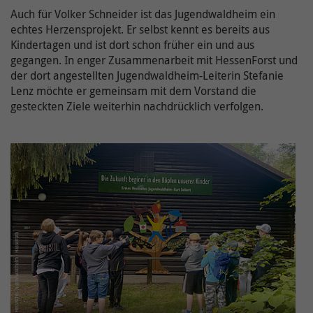
Cookie-
OpenStreetMap / _osm_location
Auch für Volker Schneider ist das Jugendwaldheim ein
Name(n)
Name /
echtes Herzensprojekt. Er selbst kennt es bereits aus
onlimChat.chatwidget-{Widget-ID}-auto-
Cookie-
Kindertagen und ist dort schon früher ein und aus
Anbieter
OpenStreetMap Foundation
msg
Name(n)
gegangen. In enger Zusammenarbeit mit HessenForst und
der dort angestellten Jugendwaldheim-Leiterin Stefanie
Laufzeit
10 Jahre
Anbieter
Onlim GmbH
Lenz möchte er gemeinsam mit dem Vorstand die
gesteckten Ziele weiterhin nachdrücklich verfolgen.
Wird verwendet, um OpenStreetMap-Inhalte zu
Laufzeit
7 Tage
entsperren.
Diese beinhaltet Information bezüglich
Weitere Informationen zum Umgang von
der Begrüßungsnachricht (z.B. ob der
Zweck
Nutzerdaten finden Sie in der
Nutzer diese bereits gesehen oder
Datenschutzerklärung der OpenStreetMap
geschlossen hat).
Foundation unter:
Zweck
https://wiki.osmfoundation.org/wiki/Privacy_Policy
Name /
onlimChat.chatwidget-{Widget-ID}-
Cookie-
timestamp
Name(n)
Ergänzende Information zu OpenStreetMap
erhalten Sie auch in unserer
Anbieter
Onlim GmbH
Datenschutzerklärung unter: