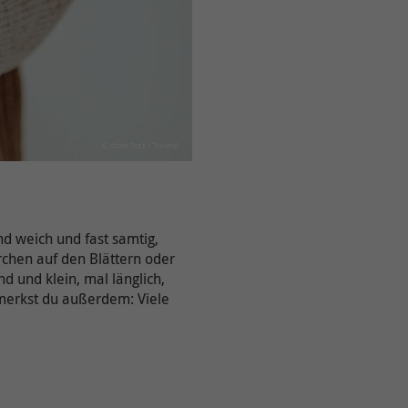
nd weich und fast samtig,
ärchen auf den Blättern oder
d und klein, mal länglich,
 merkst du außerdem: Viele