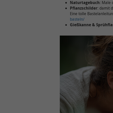
Naturtagebuch
: Male 
Pflanzschilder
: damit 
Eine tolle Bastelanleitung
basteln/
Gießkanne & Sprühfla