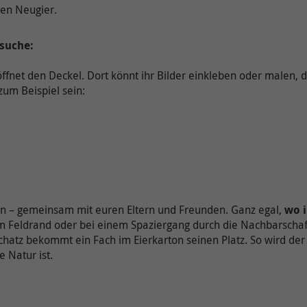
Anbieter
Onlim GmbH
Ergänzende Information zu Google Maps erhalten
hen Neugier.
Sie auch in unserer Datenschutzerklärung unter:
Laufzeit
7 Tage
https://www.kreiswerke-main-
zsuche:
kinzig.de/rechtlichesdatenschutz/datenschutz/
Der Nutzer hat die Möglichkeit, den Ton ein-
Zweck
fnet den Deckel. Dort könnt ihr Bilder einkleben oder malen, d
und auszuschalten. Dies wird hier hinterlegt.
um Beispiel sein:
en – gemeinsam mit euren Eltern und Freunden. Ganz egal,
wo i
am Feldrand oder bei einem Spaziergang durch die Nachbarschaf
hatz bekommt ein Fach im Eierkarton seinen Platz. So wird der 
ie Natur ist.