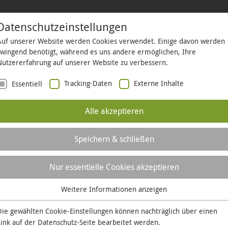
Datenschutzeinstellungen
Auf unserer Website werden Cookies verwendet. Einige davon werden
HÄFTSKUNDEN
KOMMUNEN
BAUHERREN
ÜBER UNS
LO
zwingend benötigt, während es uns andere ermöglichen, Ihre
Nutzererfahrung auf unserer Website zu verbessern.
Tracking-Daten
Externe Inhalte
Essentiell
Karl Kinzig erklärt
Alle akzeptieren
n von Karl Kinzig, Kräuteren
Speichern & schließen
Naturforscher
Nur essentielle Cookies akzeptieren
 an? Warum duften sie so unterschiedlich? Und welche
Weitere Informationen anzeigen
Essentiell
iner Haustür? Kräuterentdecker und Naturforscher Karl 
Essentielle Cookies werden für grundlegende Funktionen der
Die gewählten Cookie-Einstellungen können nachträglich über einen
cher mit auf eine spannende Reise durch die Welt der 
Website benötigt. Dadurch ist gewährleistet, dass die Website
Link auf der
Datenschutz-Seite
bearbeitet werden.
ne aufregende Schatzsuche im Eierkarton und viele T